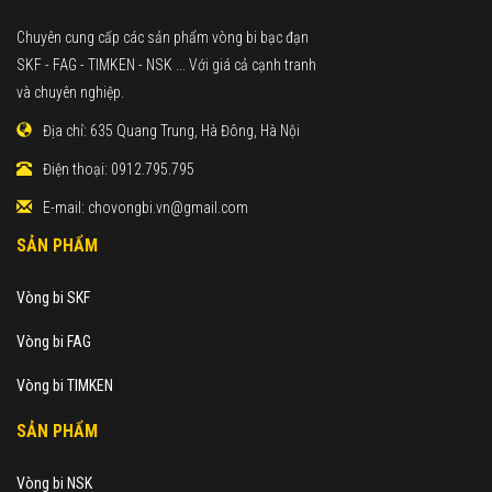
Chuyên cung cấp các sản phẩm vòng bi bạc đạn
SKF - FAG - TIMKEN - NSK ... Với giá cả cạnh tranh
và chuyên nghiệp.
Địa chỉ:
635 Quang Trung, Hà Đông, Hà Nội
Điện thoại:
0912.795.795
E-mail:
chovongbi.vn@gmail.com
SẢN PHẨM
Vòng bi SKF
Vòng bi FAG
Vòng bi TIMKEN
SẢN PHẨM
Vòng bi NSK