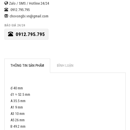
Zalo / SMS / Hotline 24/24
0912.795.795
chovongbi.vn@gmail.com
BÁO GIÁ 24/24
0912.795.795
THÔNG TIN SẢN PHẨM
BÌNH LUẬN
d 40 mm
d1 ≈ 52.5 mm
A 35.5 mm
A1 9 mm
A3 10 mm
A5 26 mm
B 49.2 mm