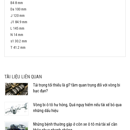
B4 8 mm
Da 100 mm
J 120 mm
J1 84.9 mm
L 145 mm
N 14 mm
s1 30.2 mm
T 41.2 mm
TÀI LIỆU LIÊN QUAN
Tải trọng tối thiểu là gì? tầm quan trọng đối với vòng bi
bạc đạn?
Vòng bi ô tô hư hỏng, Quá nguy hiểm nếu tài xế bỏ qua
những dấu hiệu
Những bệnh thường gặp ở côn xe ô tô mà tài xế cần