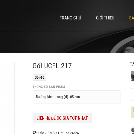
TRANG CHỦ
GIỚI THIỆU
S
Gối UCFL 217
T
Gối đỡ
THÔNG SỐ SẢN PHẨM
Đường kính trong (d):
85 mm
LIÊN HỆ ĐỂ CÓ GIÁ TỐT NHẤT
Zalo / SMS / Hotline 24/24