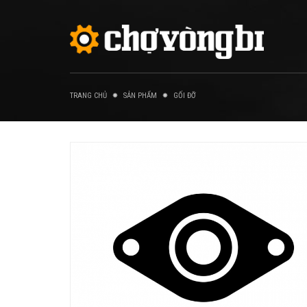
TRANG CHỦ
SẢN PHẨM
GỐI ĐỠ