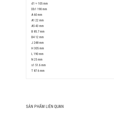
d1 ≈ 105 mm
Db1 190 mm
A 60 mm
A1 22 mm
A5 43 mm
B 85.7 mm
B4 12 mm
J 248 mm
H 305 mm
L 190 mm
N 25 mm
s1 51.6 mm
T 87.6 mm
SẢN PHẨM LIÊN QUAN