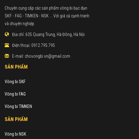
Chuyên cung cấp các sản phẩm vòng bi bạc đạn
SKF - FAG - TIMKEN - NSK ... Với giá cả cạnh tranh
và chuyên nghiệp.
Địa chỉ:
635 Quang Trung, Hà Đông, Hà Nội
Điện thoại:
0912.795.795
E-mail:
chovongbi.vn@gmail.com
SẢN PHẨM
Vòng bi SKF
Vòng bi FAG
Vòng bi TIMKEN
SẢN PHẨM
Vòng bi NSK