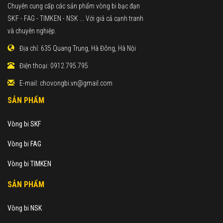
Chuyên cung cấp các sản phẩm vòng bi bạc đạn
SKF - FAG - TIMKEN - NSK ... Với giá cả cạnh tranh
và chuyên nghiệp.
Địa chỉ:
635 Quang Trung, Hà Đông, Hà Nội
Điện thoại:
0912.795.795
E-mail:
chovongbi.vn@gmail.com
SẢN PHẨM
Vòng bi SKF
Vòng bi FAG
Vòng bi TIMKEN
SẢN PHẨM
Vòng bi NSK