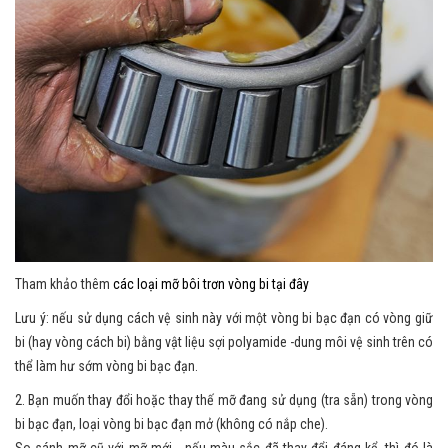
Tham khảo thêm
các loại mỡ bôi trơn vòng bi tại đây
Lưu ý: nếu sử dụng cách vệ sinh này với một vòng bi bạc đạn có vòng giữ
bi (hay vòng cách bi) bằng vật liệu sợi polyamide -dung môi vệ sinh trên có
thể làm hư sớm vòng bi bạc đạn.
2. Bạn muốn thay đổi hoặc thay thế mỡ đang sử dụng (tra sẵn) trong vòng
bi bạc đạn, loại vòng bi bạc đạn mở (không có nắp che).
So sánh mỡ cũ với mỡ mới - nếu màu sắc đã thay đổi đáng kể, thì đó là