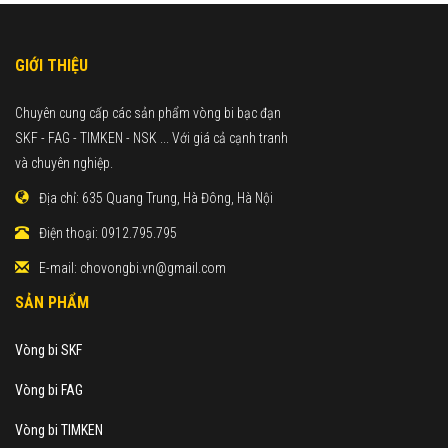
GIỚI THIỆU
Chuyên cung cấp các sản phẩm vòng bi bạc đạn
SKF - FAG - TIMKEN - NSK ... Với giá cả cạnh tranh
và chuyên nghiệp.
Địa chỉ:
635 Quang Trung, Hà Đông, Hà Nội
Điện thoại:
0912.795.795
E-mail:
chovongbi.vn@gmail.com
SẢN PHẨM
Vòng bi SKF
Vòng bi FAG
Vòng bi TIMKEN