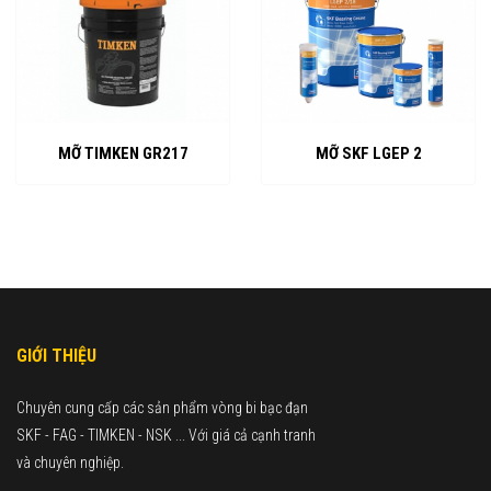
MỠ TIMKEN GR217
MỠ SKF LGEP 2
GIỚI THIỆU
Chuyên cung cấp các sản phẩm vòng bi bạc đạn
SKF - FAG - TIMKEN - NSK ... Với giá cả cạnh tranh
và chuyên nghiệp.