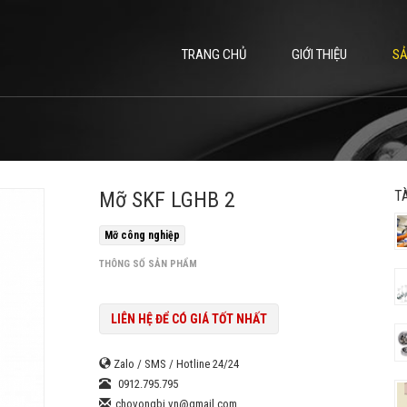
TRANG CHỦ
GIỚI THIỆU
S
Mỡ SKF LGHB 2
T
Mỡ công nghiệp
THÔNG SỐ SẢN PHẨM
LIÊN HỆ ĐỂ CÓ GIÁ TỐT NHẤT
Zalo / SMS / Hotline 24/24
0912.795.795
chovongbi.vn@gmail.com